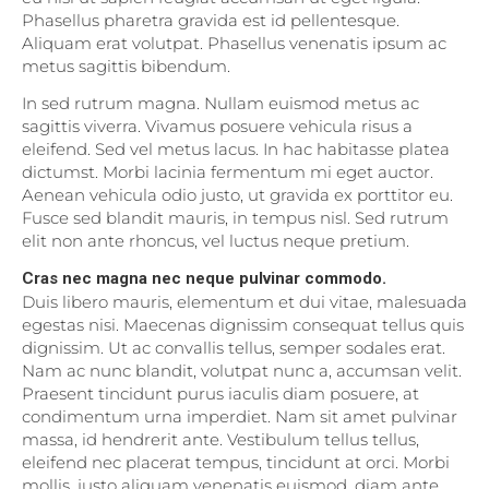
Phasellus pharetra gravida est id pellentesque.
Aliquam erat volutpat. Phasellus venenatis ipsum ac
metus sagittis bibendum.
In sed rutrum magna. Nullam euismod metus ac
sagittis viverra. Vivamus posuere vehicula risus a
eleifend. Sed vel metus lacus. In hac habitasse platea
dictumst. Morbi lacinia fermentum mi eget auctor.
Aenean vehicula odio justo, ut gravida ex porttitor eu.
Fusce sed blandit mauris, in tempus nisl. Sed rutrum
elit non ante rhoncus, vel luctus neque pretium.
Cras nec magna nec neque pulvinar commodo.
Duis libero mauris, elementum et dui vitae, malesuada
egestas nisi. Maecenas dignissim consequat tellus quis
dignissim. Ut ac convallis tellus, semper sodales erat.
Nam ac nunc blandit, volutpat nunc a, accumsan velit.
Praesent tincidunt purus iaculis diam posuere, at
condimentum urna imperdiet. Nam sit amet pulvinar
massa, id hendrerit ante. Vestibulum tellus tellus,
eleifend nec placerat tempus, tincidunt at orci. Morbi
mollis, justo aliquam venenatis euismod, diam ante