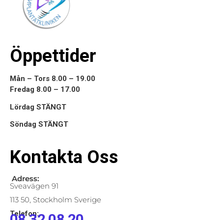
Öppettider
Mån – Tors 8.00 – 19.00
Fredag 8.00 – 17.00
Lördag STÄNGT
Söndag STÄNGT
Kontakta Oss
Adress:
Sveavägen 91
113 50, Stockholm Sverige
Telefon:
08 32 08 20