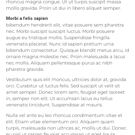
rhoncus magna congue. Ut ut turpis suscipit massa
mollis gravida. Proin ut dui in libero aliquet semper.
Morbi a felis sapien
bibendum hendrerit elit, vitae posuere sem pharetra
nec. Morbi suscipit suscipit luctus. Morbi posuere
augue eu tristique mollis. Suspendisse fringilla
venenatis placerat. Nunc id sapien pretium urna
bibendum consectetur. Quisque blandit metus arcu, id
ornare magna molestie nec. Proin malesuada a lacus
nec mollis. Aliquam pellentesque purus ac nibh
pharetra gravida.
Vestibulum quis elit rhoncus, ultricies dolor at, gravida
orci. Curabitur ut luctus felis. Sed suscipit ut velit sit
amet semper. Donec lorem sem, feugiat eget laoreet
in, semper non elit. Ut accumsan lacus eu tellus
venenatis tincidunt. Suspendisse at mauris.
Nulla vel ante eu leo rhoncus condimentum vitae et
elit. Etiam vitae elementum orci. Aliquam quam
turpis, malesuada non ultrices ac, mollis ut dui. Donec
eu nisl ut sapien feugiat accumsan ut eget ligula.